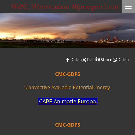
WsNL Weerstation Nijmegen Lent
Ga
direct
naar
de
hoofdinhoud
Delen
Deel
Share
Delen
CMC-GDPS
Convective Available Potential Energy
CAPE Animatie Europa.
CMC-GDPS