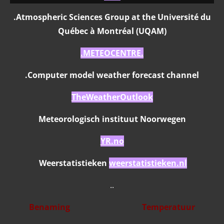
.Atmospheric Sciences Group at the Université du
Québec à Montréal (UQAM)
.METEOCENTRE.
.Computer model weather forecast channel
TheWeatherOutlook
Meteorologisch instituut Noorwegen
YR.no
Weerstatistieken
weerstatistieken.nl
..
Benaming Temperatuur