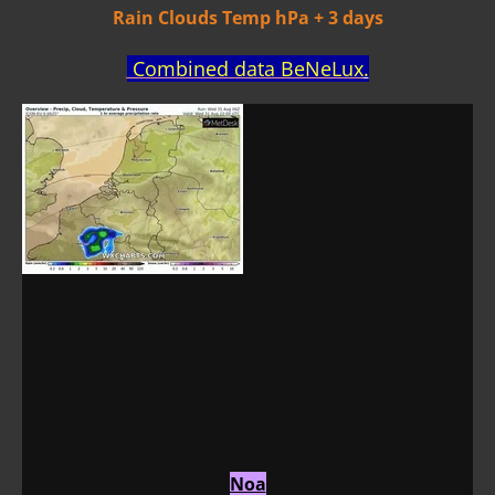
Rain Clouds Temp hPa + 3 days
Combined data BeNeLux
.
Noa